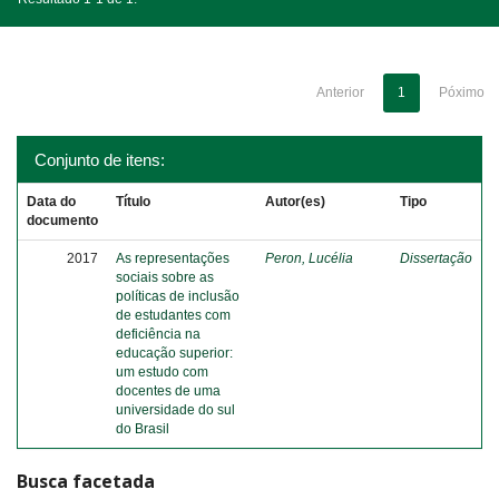
Anterior
1
Póximo
Conjunto de itens:
Data do
Título
Autor(es)
Tipo
documento
2017
As representações
Peron, Lucélia
Dissertação
sociais sobre as
políticas de inclusão
de estudantes com
deficiência na
educação superior:
um estudo com
docentes de uma
universidade do sul
do Brasil
Busca facetada