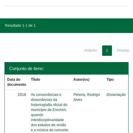
Resultado 1-1 de 1.
Anterior
1
Póximo
Conjunto de itens:
Data do
Título
Autor(es)
Tipo
documento
2018
As consonâncias e
Pereira, Rodrigo
Dissertação
dissonâncias da
Alves
historiografia oficial do
município de Erechim:
quando
interdisciplinaridade
dos estudos de violão
e a música de concerto