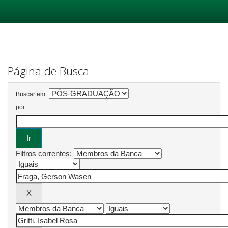
Skip
navigation
Página de Busca
Buscar em:
por
Filtros correntes: