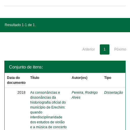
Resultado 1-1 de 1.
Anterior
1
Póximo
Conjunto de itens:
Data do
Título
Autor(es)
Tipo
documento
2018
As consonâncias e
Pereira, Rodrigo
Dissertação
dissonâncias da
Alves
historiografia oficial do
município de Erechim:
quando
interdisciplinaridade
dos estudos de violão
e a música de concerto