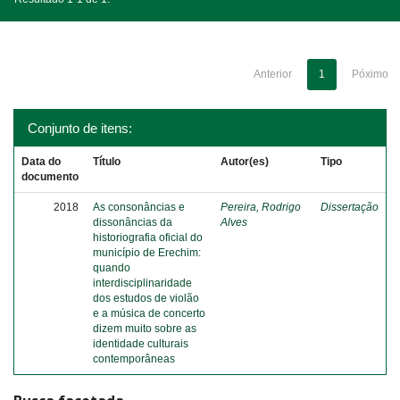
Anterior
1
Póximo
Conjunto de itens:
Data do
Título
Autor(es)
Tipo
documento
2018
As consonâncias e
Pereira, Rodrigo
Dissertação
dissonâncias da
Alves
historiografia oficial do
município de Erechim:
quando
interdisciplinaridade
dos estudos de violão
e a música de concerto
dizem muito sobre as
identidade culturais
contemporâneas