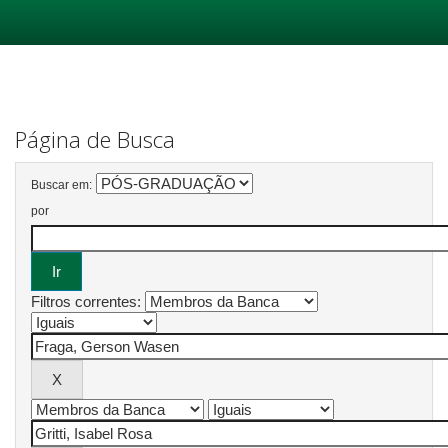
Skip
navigation
Página de Busca
Buscar em:
por
Filtros correntes: