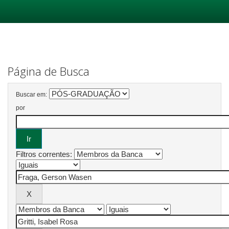
Skip
navigation
Página de Busca
Buscar em:
por
Filtros correntes: