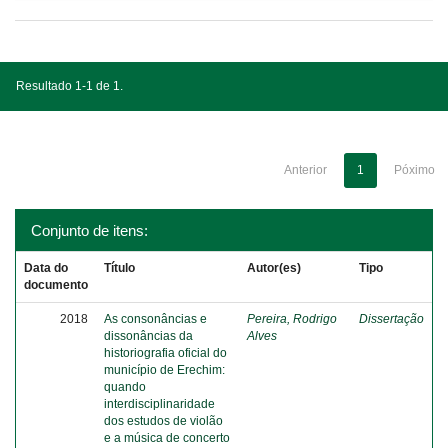
Resultado 1-1 de 1.
Anterior
1
Póximo
Conjunto de itens:
Data do
Título
Autor(es)
Tipo
documento
2018
As consonâncias e
Pereira, Rodrigo
Dissertação
dissonâncias da
Alves
historiografia oficial do
município de Erechim:
quando
interdisciplinaridade
dos estudos de violão
e a música de concerto