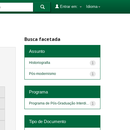
Entrar em:
Idioma
Busca facetada
Assunto
Historiografia
1
Pós-modernismo
1
Programa
Programa de Pós-Graduação Interdi...
1
Tipo de Documento