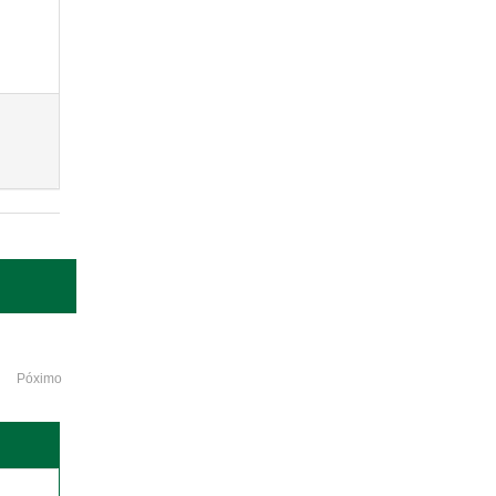
Póximo
o