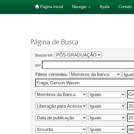
Página inicial
Navegar
Ajuda
Contato
Skip
navigation
Página de Busca
Buscar em:
por
Filtros correntes: