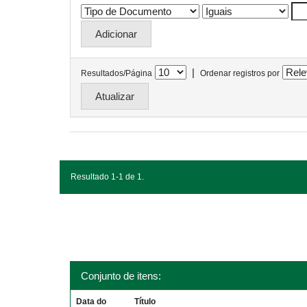
|
Resultados/Página
Ordenar registros por
Resultado 1-1 de 1.
Conjunto de itens:
Data do
Título