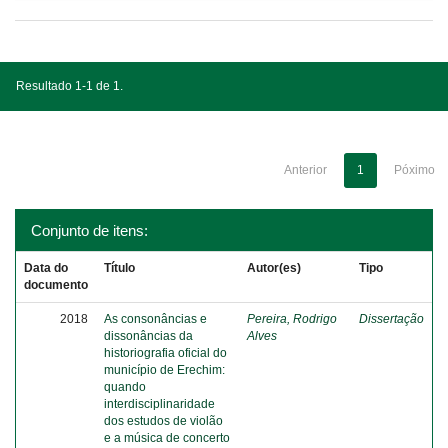
Resultado 1-1 de 1.
Anterior
1
Póximo
Conjunto de itens:
Data do
Título
Autor(es)
Tipo
documento
2018
As consonâncias e
Pereira, Rodrigo
Dissertação
dissonâncias da
Alves
historiografia oficial do
município de Erechim:
quando
interdisciplinaridade
dos estudos de violão
e a música de concerto