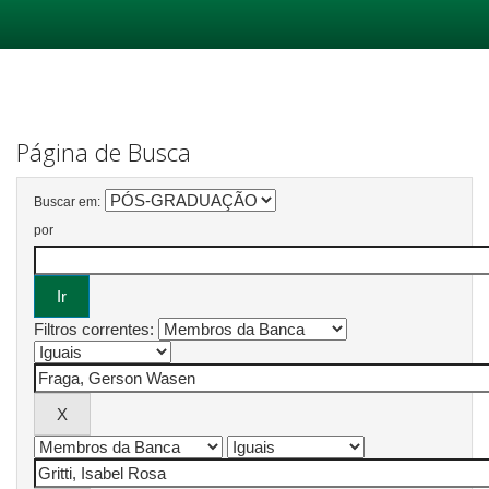
Skip
navigation
Página de Busca
Buscar em:
por
Filtros correntes: