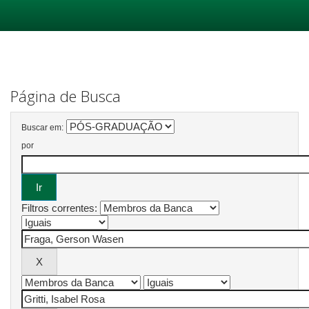
Skip
navigation
Página de Busca
Buscar em:
por
Filtros correntes: