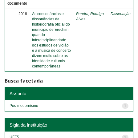
documento
2018
As consonâncias e
Pereira, Rodrigo
Dissertação
dissonâncias da
Alves
historiografia oficial do
município de Erechim:
quando
interdisciplinaridade
dos estudos de violão
e a música de concerto
dizem muito sobre as
identidade culturais
contemporâneas
Busca facetada
Assunto
Pós-modernismo
1
Sigla da Instituição
UFFS
1