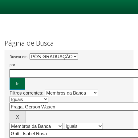
Skip
navigation
Página de Busca
Buscar em:
por
Filtros correntes: