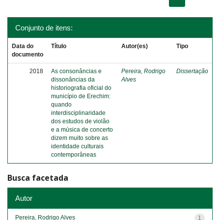
Conjunto de itens:
Data do
Título
Autor(es)
Tipo
documento
2018
As consonâncias e
Pereira, Rodrigo
Dissertação
dissonâncias da
Alves
historiografia oficial do
município de Erechim:
quando
interdisciplinaridade
dos estudos de violão
e a música de concerto
dizem muito sobre as
identidade culturais
contemporâneas
Busca facetada
Autor
Pereira, Rodrigo Alves
1