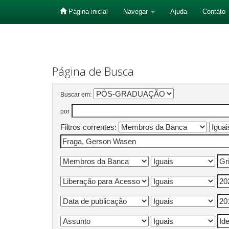
Página inicial
Navegar
Ajuda
Contato
Skip
navigation
Página de Busca
Buscar em:
por
Filtros correntes: