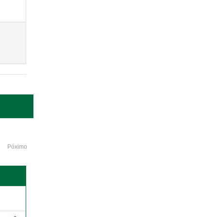
Póximo
o