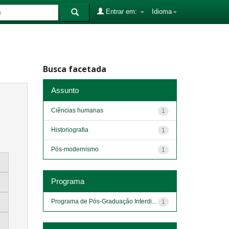
Entrar em:
Idioma
Busca facetada
Assunto
Ciências humanas
1
Historiografia
1
Pós-modernismo
1
Programa
Programa de Pós-Graduação Interdi...
1