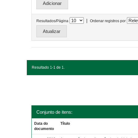
|
Resultados/Página
Ordenar registros por
Resultado 1-1 de 1.
Conjunto de itens:
Data do
Título
documento