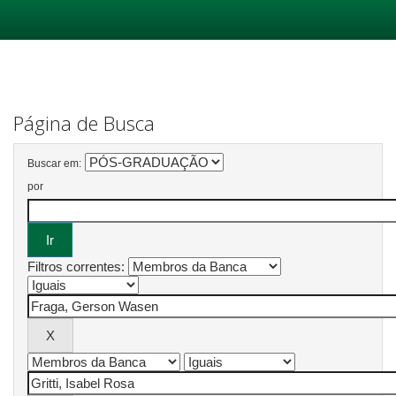
Skip
navigation
Página de Busca
Buscar em:
por
Filtros correntes: