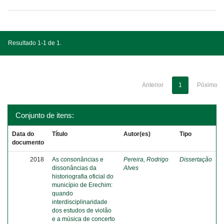
Resultado 1-1 de 1.
Anterior
1
Póximo
Conjunto de itens:
Data do
Título
Autor(es)
Tipo
documento
2018
As consonâncias e
Pereira, Rodrigo
Dissertação
dissonâncias da
Alves
historiografia oficial do
município de Erechim:
quando
interdisciplinaridade
dos estudos de violão
e a música de concerto