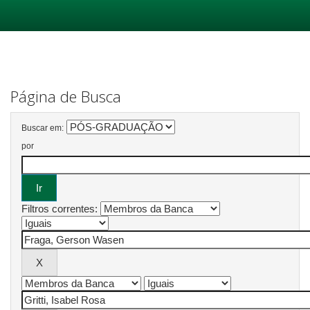
Skip
navigation
Página de Busca
Buscar em:
por
Filtros correntes: