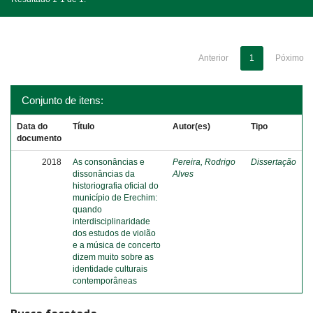
Anterior
1
Póximo
Conjunto de itens:
Data do
Título
Autor(es)
Tipo
documento
2018
As consonâncias e
Pereira, Rodrigo
Dissertação
dissonâncias da
Alves
historiografia oficial do
município de Erechim:
quando
interdisciplinaridade
dos estudos de violão
e a música de concerto
dizem muito sobre as
identidade culturais
contemporâneas