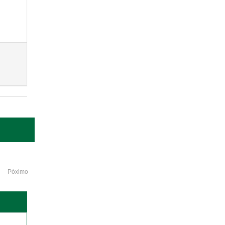
Póximo
o