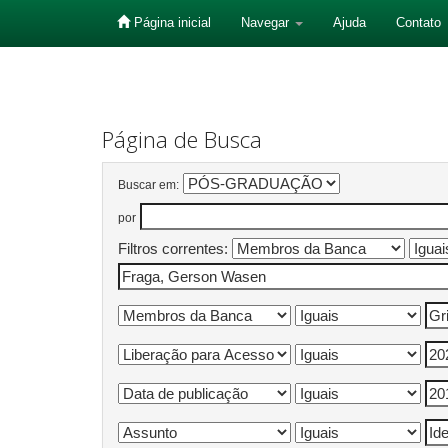
Página inicial
Navegar
Ajuda
Contato
Skip
navigation
Página de Busca
Buscar em:
por
Filtros correntes: