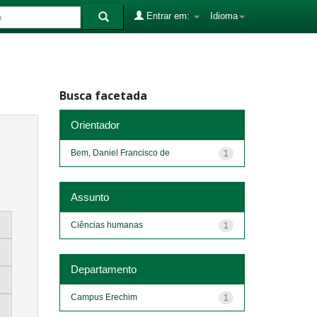
Entrar em:
Idioma
Busca facetada
Orientador
Bem, Daniel Francisco de
1
Assunto
Ciências humanas
1
Departamento
Campus Erechim
1