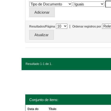
|
Resultados/Página
Ordenar registros por
Resultado 1-1 de 1.
Conjunto de itens:
Data do
Título