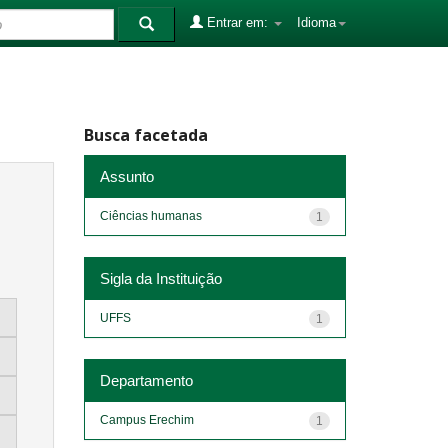
Entrar em:
Idioma
Busca facetada
Assunto
Ciências humanas
1
Sigla da Instituição
UFFS
1
Departamento
Campus Erechim
1