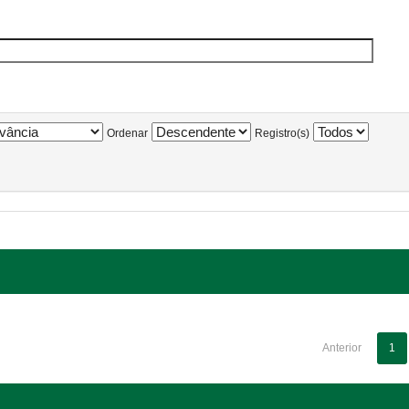
Ordenar
Registro(s)
Anterior
1