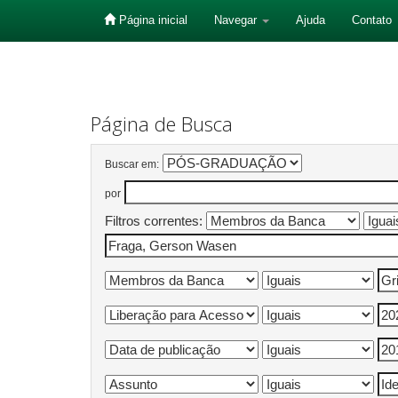
Página inicial
Navegar
Ajuda
Contato
Skip
navigation
Página de Busca
Buscar em:
por
Filtros correntes: