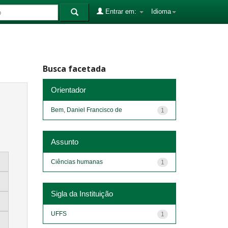
Entrar em:
Idioma
Busca facetada
Orientador
Bem, Daniel Francisco de
1
Assunto
Ciências humanas
1
Sigla da Instituição
UFFS
1