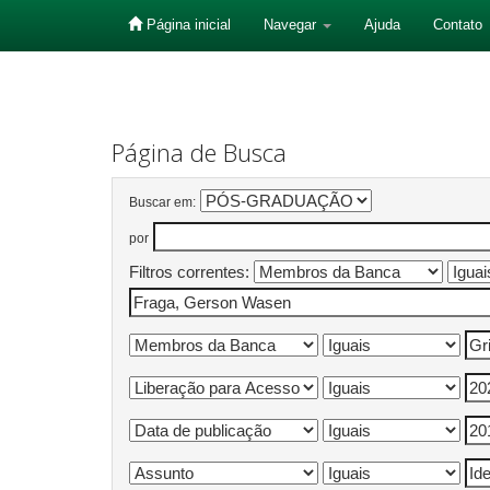
Página inicial
Navegar
Ajuda
Contato
Skip
navigation
Página de Busca
Buscar em:
por
Filtros correntes: