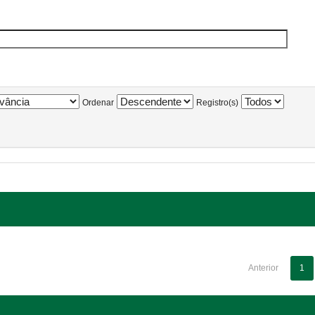
Ordenar
Registro(s)
Anterior
1