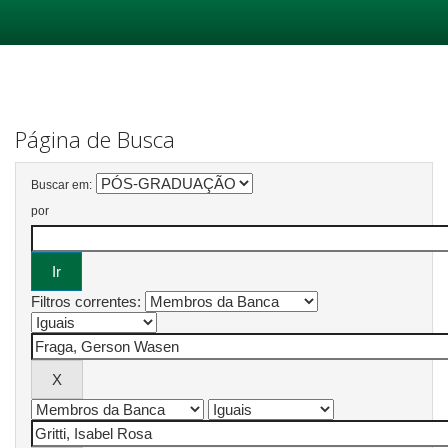
Skip
navigation
Página de Busca
Buscar em:
por
Filtros correntes: