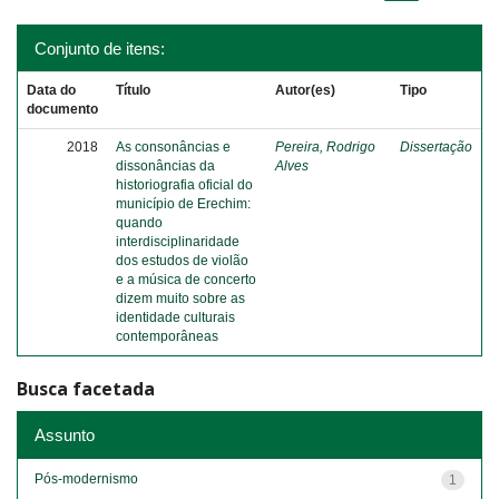
Conjunto de itens:
Data do
Título
Autor(es)
Tipo
documento
2018
As consonâncias e
Pereira, Rodrigo
Dissertação
dissonâncias da
Alves
historiografia oficial do
município de Erechim:
quando
interdisciplinaridade
dos estudos de violão
e a música de concerto
dizem muito sobre as
identidade culturais
contemporâneas
Busca facetada
Assunto
Pós-modernismo
1