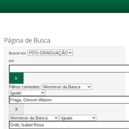
Skip
navigation
Página de Busca
Buscar em:
por
Filtros correntes: