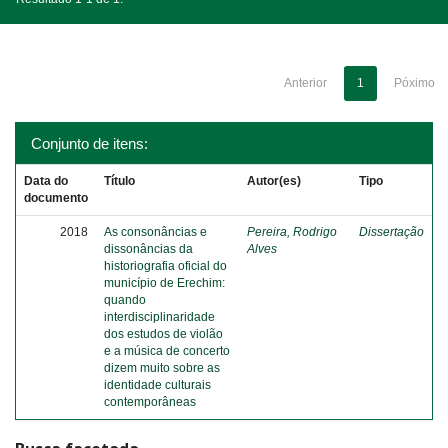
Anterior
1
Póximo
Conjunto de itens:
Data do
Título
Autor(es)
Tipo
documento
2018
As consonâncias e
Pereira, Rodrigo
Dissertação
dissonâncias da
Alves
historiografia oficial do
município de Erechim:
quando
interdisciplinaridade
dos estudos de violão
e a música de concerto
dizem muito sobre as
identidade culturais
contemporâneas