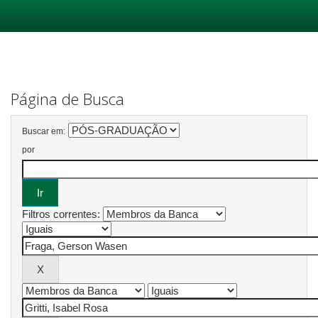
Skip
navigation
Página de Busca
Buscar em:
por
Filtros correntes: