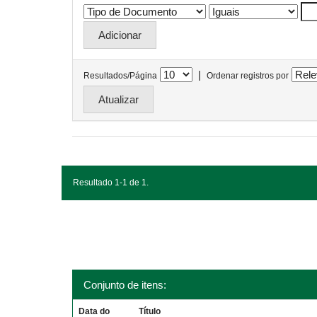
|
Resultados/Página
Ordenar registros por
Resultado 1-1 de 1.
Conjunto de itens:
Data do
Título