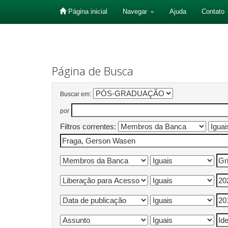
Página inicial
Navegar
Ajuda
Contato
Skip
navigation
Página de Busca
Buscar em:
por
Filtros correntes: