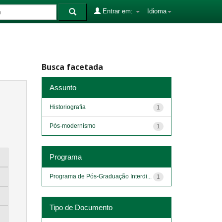
Entrar em:
Idioma
Busca facetada
Assunto
Historiografia
1
Pós-modernismo
1
Programa
Programa de Pós-Graduação Interdi...
1
Tipo de Documento