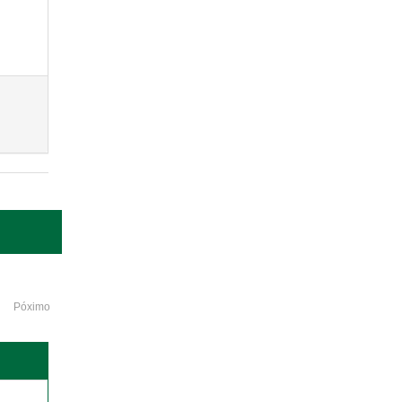
Póximo
o