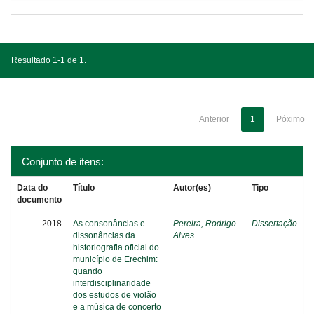
Resultado 1-1 de 1.
Anterior
1
Póximo
Conjunto de itens:
Data do
Título
Autor(es)
Tipo
documento
2018
As consonâncias e
Pereira, Rodrigo
Dissertação
dissonâncias da
Alves
historiografia oficial do
município de Erechim:
quando
interdisciplinaridade
dos estudos de violão
e a música de concerto