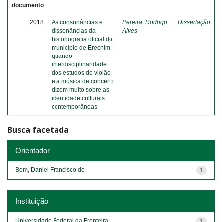
documento
2018
As consonâncias e
Pereira, Rodrigo
Dissertação
dissonâncias da
Alves
historiografia oficial do
município de Erechim:
quando
interdisciplinaridade
dos estudos de violão
e a música de concerto
dizem muito sobre as
identidade culturais
contemporâneas
Busca facetada
Orientador
Bem, Daniel Francisco de
1
Instituição
Universidade Federal da Fronteira...
1