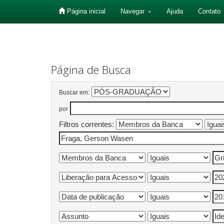
Página inicial
Navegar
Ajuda
Contato
Skip
navigation
Página de Busca
Buscar em:
por
Filtros correntes: