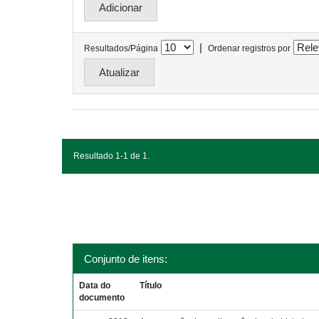
|
Resultados/Página
Ordenar registros por
Resultado 1-1 de 1.
Conjunto de itens:
Data do
Título
documento