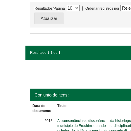
|
Resultados/Página
Ordenar registros por
Resultado 1-1 de 1.
Conjunto de itens:
Data do
Título
documento
2018
As consonâncias e dissonâncias da historiograf
município de Erechim: quando interdisciplina
estudos de violão e a música de concerto diz