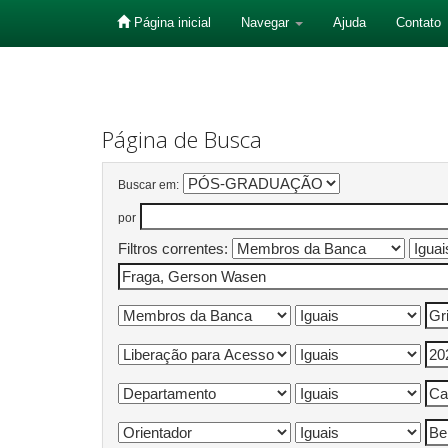
Página inicial
Navegar
Ajuda
Contato
Skip
navigation
Página de Busca
Buscar em:
por
Filtros correntes: