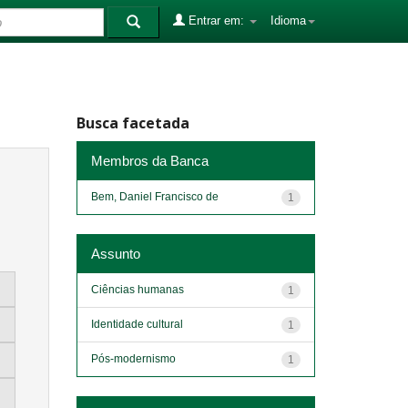
Entrar em:
Idioma
Busca facetada
Membros da Banca
Bem, Daniel Francisco de
1
Assunto
Ciências humanas
1
Identidade cultural
1
Pós-modernismo
1