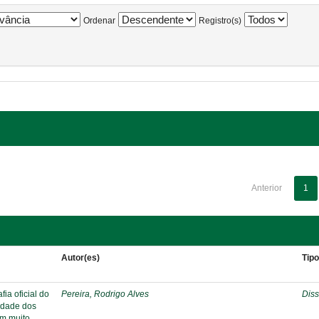
Ordenar
Registro(s)
Anterior
1
Autor(es)
Tip
ia oficial do
Pereira, Rodrigo Alves
Diss
ridade dos
em muito