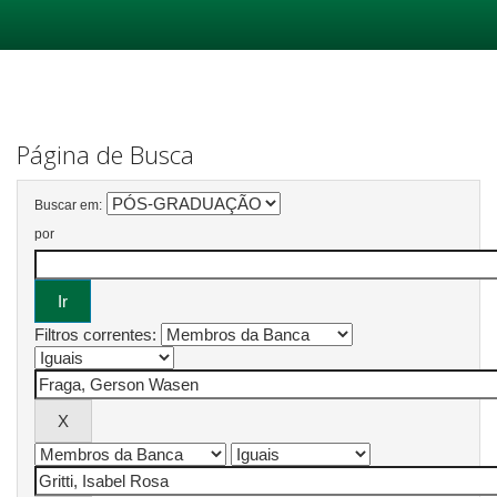
Skip
navigation
Página de Busca
Buscar em:
por
Filtros correntes: