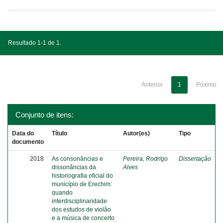
Resultado 1-1 de 1.
Anterior
1
Póximo
Conjunto de itens:
Data do
Título
Autor(es)
Tipo
documento
2018
As consonâncias e
Pereira, Rodrigo
Dissertação
dissonâncias da
Alves
historiografia oficial do
município de Erechim:
quando
interdisciplinaridade
dos estudos de violão
e a música de concerto