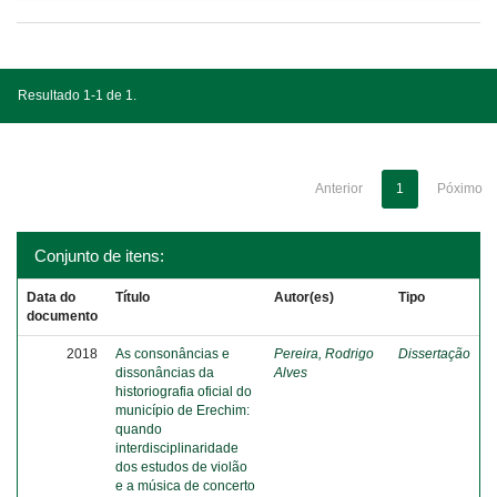
Resultado 1-1 de 1.
Anterior
1
Póximo
Conjunto de itens:
Data do
Título
Autor(es)
Tipo
documento
2018
As consonâncias e
Pereira, Rodrigo
Dissertação
dissonâncias da
Alves
historiografia oficial do
município de Erechim:
quando
interdisciplinaridade
dos estudos de violão
e a música de concerto