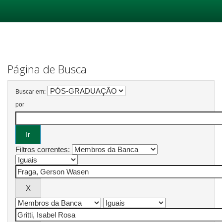
Skip
navigation
Página de Busca
Buscar em:
por
Filtros correntes: