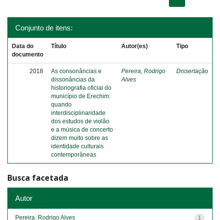
Conjunto de itens:
Data do
Título
Autor(es)
Tipo
documento
2018
As consonâncias e
Pereira, Rodrigo
Dissertação
dissonâncias da
Alves
historiografia oficial do
município de Erechim:
quando
interdisciplinaridade
dos estudos de violão
e a música de concerto
dizem muito sobre as
identidade culturais
contemporâneas
Busca facetada
Autor
Pereira, Rodrigo Alves
1