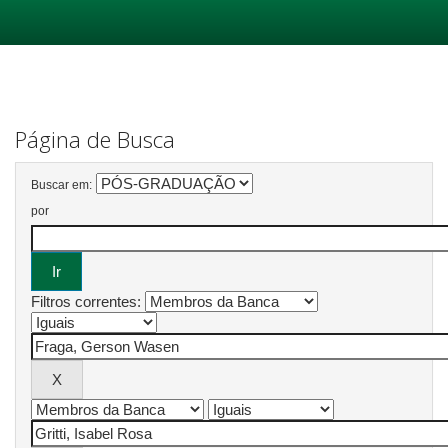
Skip
navigation
Página de Busca
Buscar em:
por
Filtros correntes: