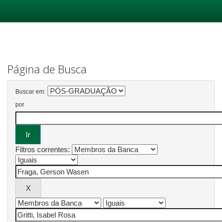
Skip
navigation
Página de Busca
Buscar em:
por
Filtros correntes: