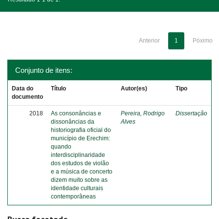
Anterior
1
Póximo
Conjunto de itens:
Data do
Título
Autor(es)
Tipo
documento
2018
As consonâncias e
Pereira, Rodrigo
Dissertação
dissonâncias da
Alves
historiografia oficial do
município de Erechim:
quando
interdisciplinaridade
dos estudos de violão
e a música de concerto
dizem muito sobre as
identidade culturais
contemporâneas