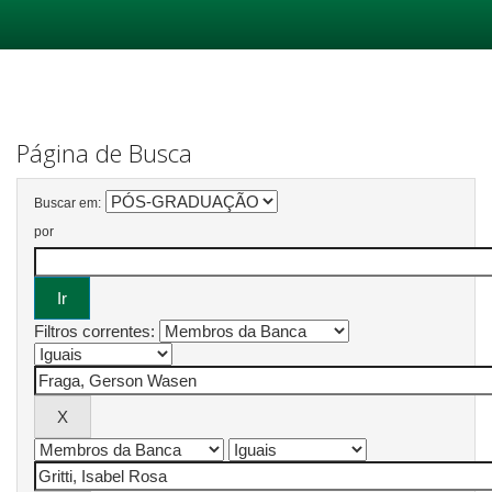
Skip
navigation
Página de Busca
Buscar em:
por
Filtros correntes: