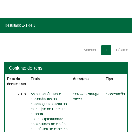
Resultado 1-1 de 1.
Anterior
1
Póximo
Conjunto de itens:
Data do
Título
Autor(es)
Tipo
documento
2018
As consonâncias e
Pereira, Rodrigo
Dissertação
dissonâncias da
Alves
historiografia oficial do
município de Erechim:
quando
interdisciplinaridade
dos estudos de violão
e a música de concerto