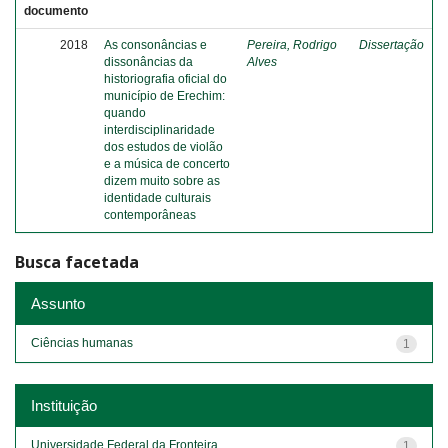
documento
2018
As consonâncias e
Pereira, Rodrigo
Dissertação
dissonâncias da
Alves
historiografia oficial do
município de Erechim:
quando
interdisciplinaridade
dos estudos de violão
e a música de concerto
dizem muito sobre as
identidade culturais
contemporâneas
Busca facetada
Assunto
Ciências humanas
1
Instituição
Universidade Federal da Fronteira...
1