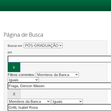
Skip
navigation
Página de Busca
Buscar em:
por
Filtros correntes: