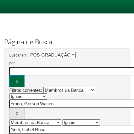
Skip
navigation
Página de Busca
Buscar em:
por
Filtros correntes: