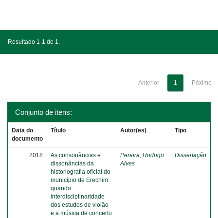
Resultado 1-1 de 1.
Anterior
1
Póximo
Conjunto de itens:
Data do
Título
Autor(es)
Tipo
documento
2018
As consonâncias e
Pereira, Rodrigo
Dissertação
dissonâncias da
Alves
historiografia oficial do
município de Erechim:
quando
interdisciplinaridade
dos estudos de violão
e a música de concerto