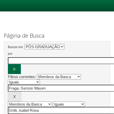
Skip
navigation
Página de Busca
Buscar em:
por
Filtros correntes: