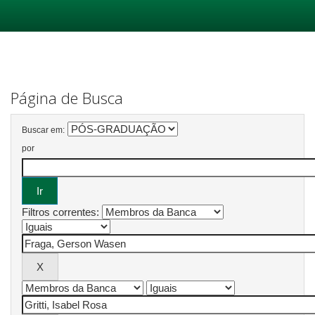
Skip
navigation
Página de Busca
Buscar em:
por
Filtros correntes: