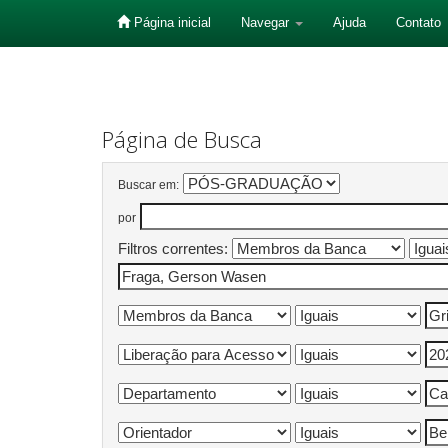
Página inicial
Navegar
Ajuda
Contato
Skip
navigation
Página de Busca
Buscar em:
por
Filtros correntes: