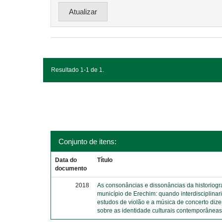
Resultado 1-1 de 1.
Conjunto de itens:
Data do
Título
documento
2018
As consonâncias e dissonâncias da historiograf
município de Erechim: quando interdisciplina
estudos de violão e a música de concerto diz
sobre as identidade culturais contemporânea