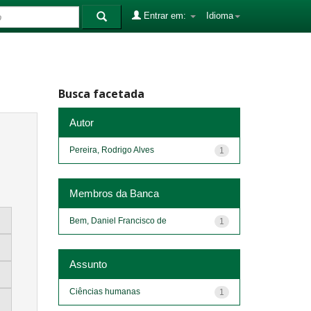
Entrar em:
Idioma
Busca facetada
Autor
Pereira, Rodrigo Alves
1
Membros da Banca
Bem, Daniel Francisco de
1
Assunto
Ciências humanas
1