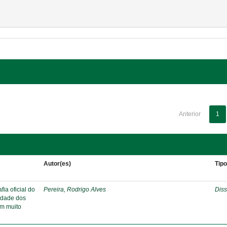
Anterior
1
Autor(es)
Tip
ia oficial do
Pereira, Rodrigo Alves
Diss
ridade dos
em muito
s