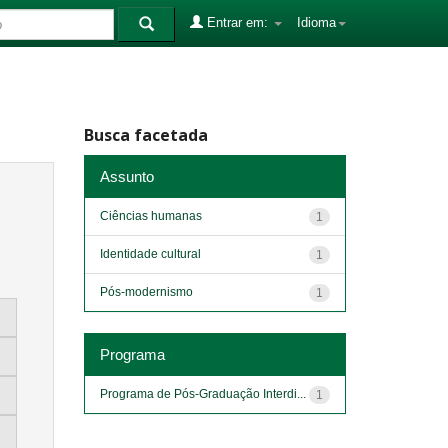
Entrar em:
Idioma
Busca facetada
Assunto
Ciências humanas
1
Identidade cultural
1
Pós-modernismo
1
Programa
Programa de Pós-Graduação Interdi...
1