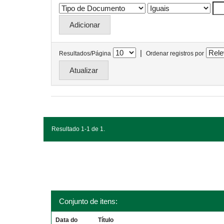
|
Resultados/Página
Ordenar registros por
Resultado 1-1 de 1.
Conjunto de itens:
Data do
Título