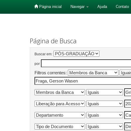
Página inicial
Navegar
Ajuda
Contato
Skip
navigation
Página de Busca
Buscar em:
por
Filtros correntes: