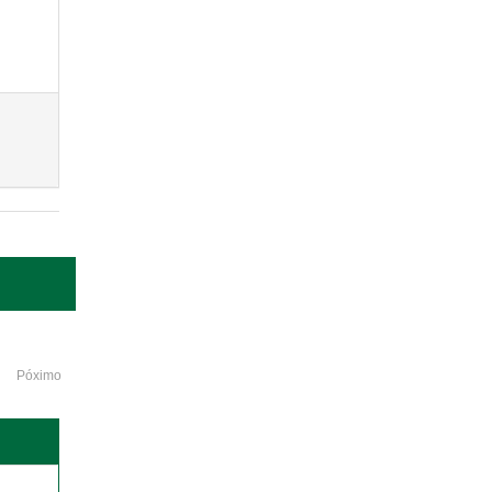
Póximo
o