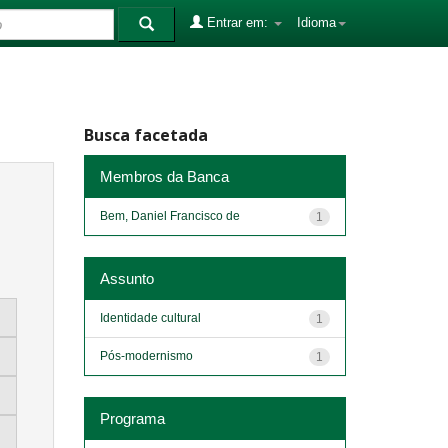
Entrar em:
Idioma
Busca facetada
Membros da Banca
Bem, Daniel Francisco de
1
Assunto
Identidade cultural
1
Pós-modernismo
1
Programa