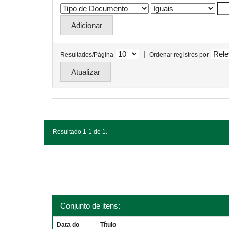
|
Resultados/Página
Ordenar registros por
Resultado 1-1 de 1.
Conjunto de itens:
Data do
Título