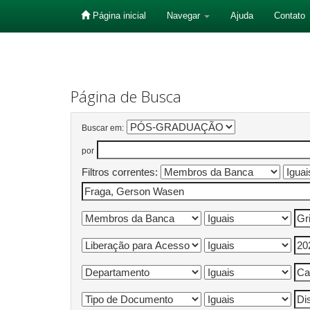
Página inicial
Navegar
Ajuda
Contato
Skip
navigation
Página de Busca
Buscar em:
por
Filtros correntes: