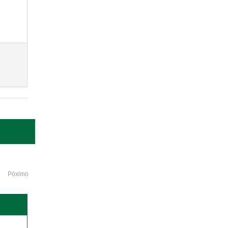
Póximo
o