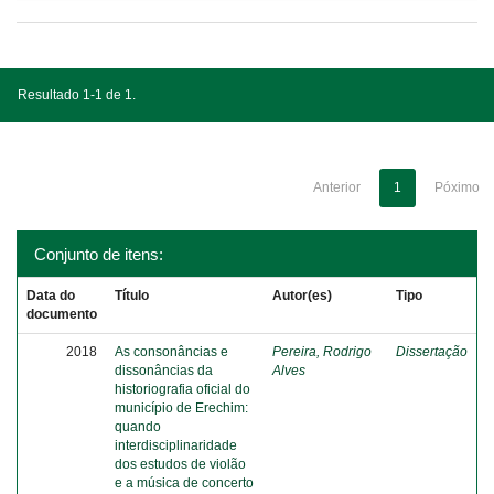
Resultado 1-1 de 1.
Anterior
1
Póximo
Conjunto de itens:
Data do
Título
Autor(es)
Tipo
documento
2018
As consonâncias e
Pereira, Rodrigo
Dissertação
dissonâncias da
Alves
historiografia oficial do
município de Erechim:
quando
interdisciplinaridade
dos estudos de violão
e a música de concerto