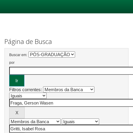
Skip
navigation
Página de Busca
Buscar em:
por
Filtros correntes: