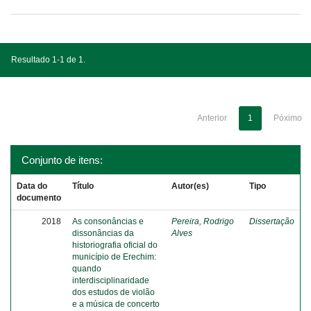
Resultado 1-1 de 1.
Anterior
1
Póximo
Conjunto de itens:
Data do
Título
Autor(es)
Tipo
documento
2018
As consonâncias e
Pereira, Rodrigo
Dissertação
dissonâncias da
Alves
historiografia oficial do
município de Erechim:
quando
interdisciplinaridade
dos estudos de violão
e a música de concerto