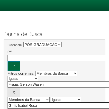
Skip
navigation
Página de Busca
Buscar em:
por
Filtros correntes: