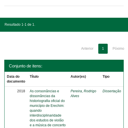
Resultado 1-1 de 1.
Anterior
1
Póximo
Conjunto de itens:
Data do
Título
Autor(es)
Tipo
documento
2018
As consonâncias e
Pereira, Rodrigo
Dissertação
dissonâncias da
Alves
historiografia oficial do
município de Erechim:
quando
interdisciplinaridade
dos estudos de violão
e a música de concerto