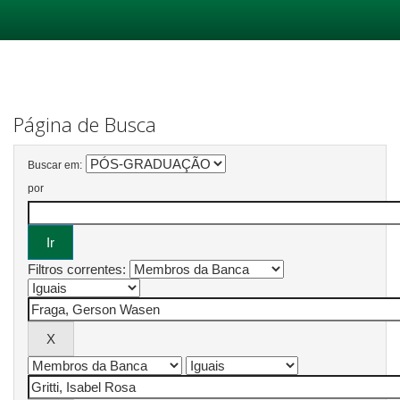
Skip
navigation
Página de Busca
Buscar em:
por
Filtros correntes: