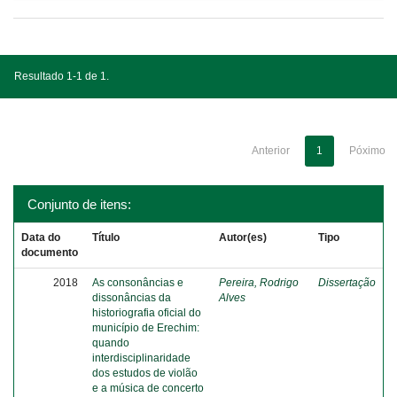
Resultado 1-1 de 1.
Anterior
1
Póximo
Conjunto de itens:
Data do
Título
Autor(es)
Tipo
documento
2018
As consonâncias e
Pereira, Rodrigo
Dissertação
dissonâncias da
Alves
historiografia oficial do
município de Erechim:
quando
interdisciplinaridade
dos estudos de violão
e a música de concerto