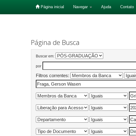
Página inicial
Navegar
Ajuda
Contato
Skip
navigation
Página de Busca
Buscar em:
por
Filtros correntes: