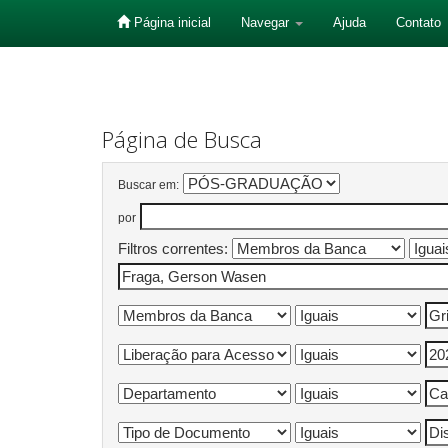
Página inicial
Navegar
Ajuda
Contato
Skip
navigation
Página de Busca
Buscar em:
por
Filtros correntes: