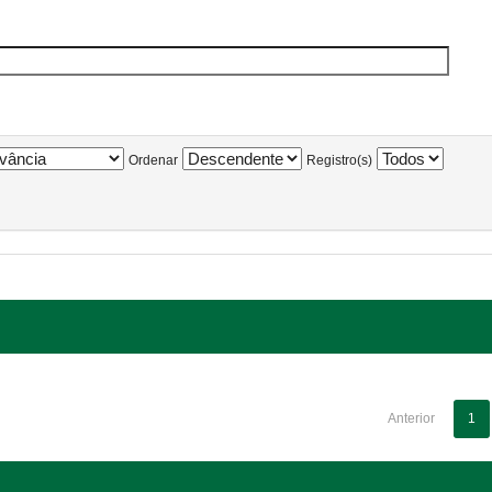
Ordenar
Registro(s)
Anterior
1