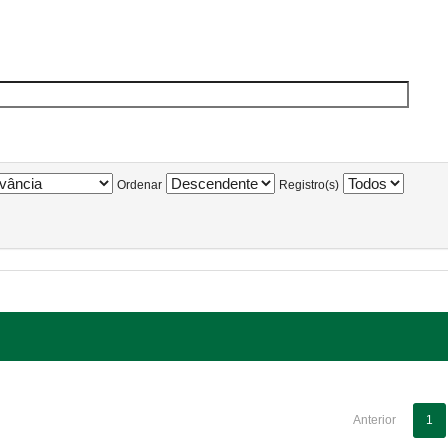
Ordenar
Registro(s)
Anterior
1