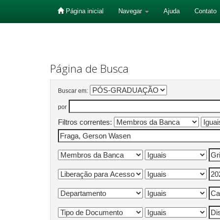
Página inicial
Navegar
Ajuda
Contato
Skip
navigation
Página de Busca
Buscar em:
por
Filtros correntes: