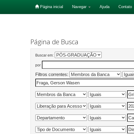
Página inicial
Navegar
Ajuda
Contato
Skip
navigation
Página de Busca
Buscar em:
por
Filtros correntes: