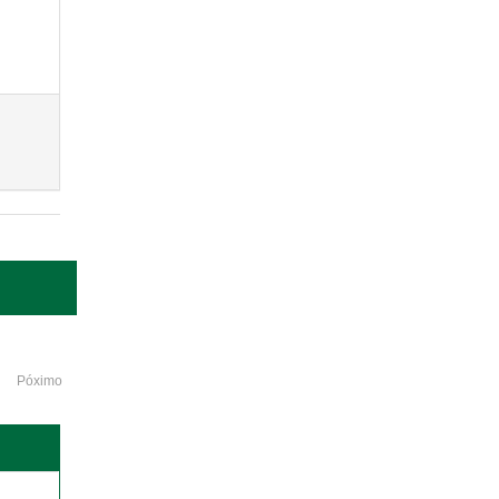
Póximo
o