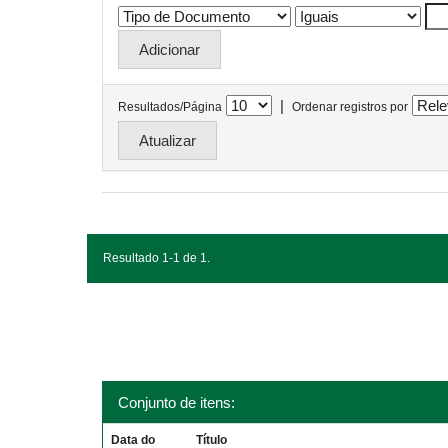
|
Resultados/Página
Ordenar registros por
Resultado 1-1 de 1.
Conjunto de itens:
Data do
Título