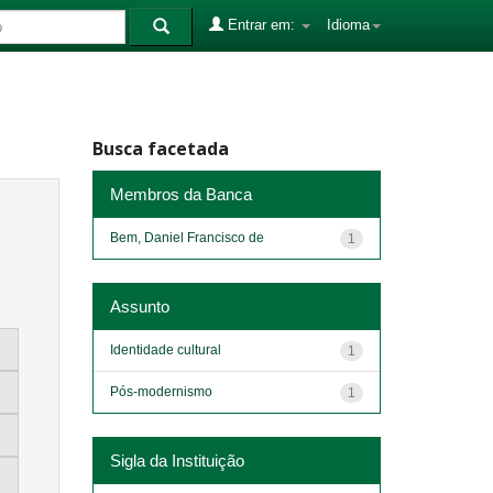
Entrar em:
Idioma
Busca facetada
Membros da Banca
Bem, Daniel Francisco de
1
Assunto
Identidade cultural
1
Pós-modernismo
1
Sigla da Instituição