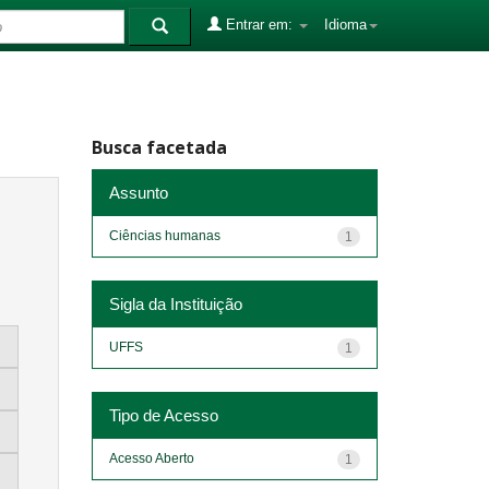
Entrar em:
Idioma
Busca facetada
Assunto
Ciências humanas
1
Sigla da Instituição
UFFS
1
Tipo de Acesso
Acesso Aberto
1