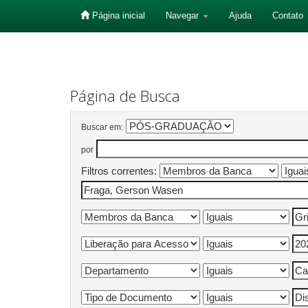
Página inicial
Navegar
Ajuda
Contato
Skip
navigation
Página de Busca
Buscar em:
por
Filtros correntes: