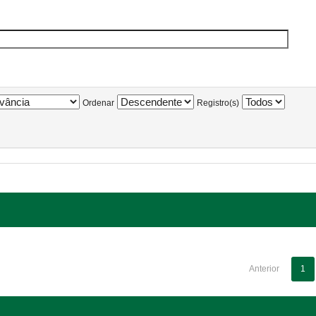
Ordenar
Registro(s)
Anterior
1