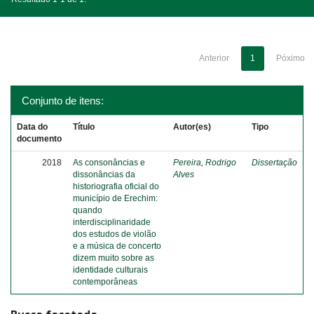
Anterior
1
Póximo
Conjunto de itens:
Data do
Título
Autor(es)
Tipo
documento
2018
As consonâncias e
Pereira, Rodrigo
Dissertação
dissonâncias da
Alves
historiografia oficial do
município de Erechim:
quando
interdisciplinaridade
dos estudos de violão
e a música de concerto
dizem muito sobre as
identidade culturais
contemporâneas