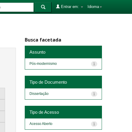
Entrar em:
Idioma
Busca facetada
Assunto
Pós-modernismo
1
Tipo de Documento
Dissertação
1
Tipo de Acesso
Acesso Aberto
1