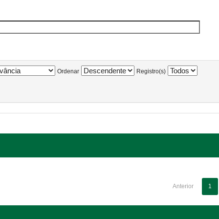
Ordenar
Registro(s)
Anterior
1