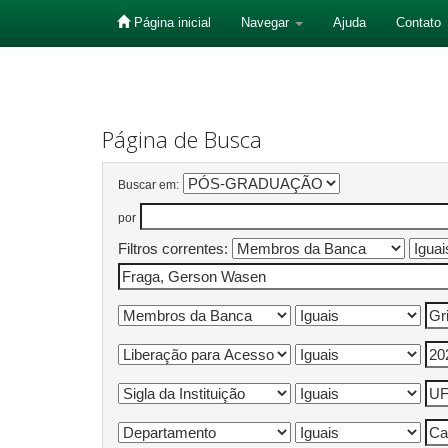
Página inicial
Navegar
Ajuda
Contato
Skip
navigation
Página de Busca
Buscar em:
por
Filtros correntes: