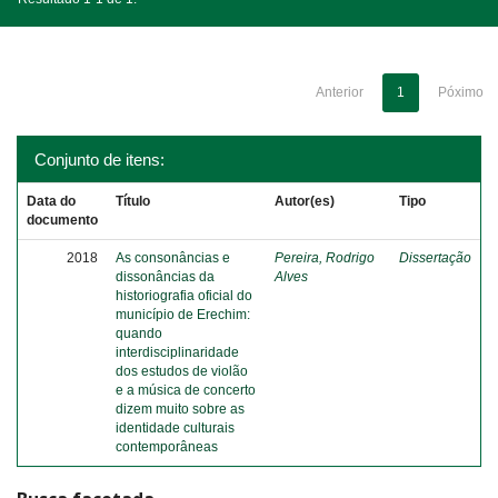
Anterior
1
Póximo
Conjunto de itens:
Data do
Título
Autor(es)
Tipo
documento
2018
As consonâncias e
Pereira, Rodrigo
Dissertação
dissonâncias da
Alves
historiografia oficial do
município de Erechim:
quando
interdisciplinaridade
dos estudos de violão
e a música de concerto
dizem muito sobre as
identidade culturais
contemporâneas