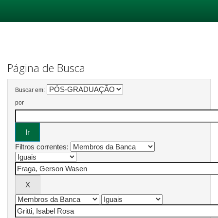
Skip
navigation
Página de Busca
Buscar em:
por
Filtros correntes: