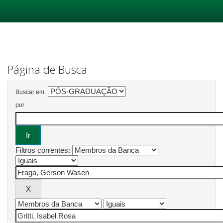
Skip
navigation
Página de Busca
Buscar em:
por
Filtros correntes: