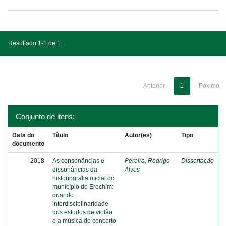
Resultado 1-1 de 1.
Anterior
1
Póximo
Conjunto de itens:
Data do
Título
Autor(es)
Tipo
documento
2018
As consonâncias e
Pereira, Rodrigo
Dissertação
dissonâncias da
Alves
historiografia oficial do
município de Erechim:
quando
interdisciplinaridade
dos estudos de violão
e a música de concerto